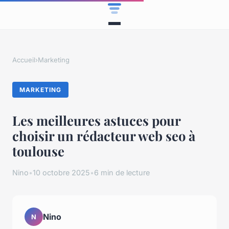
Accueil
›
Marketing
MARKETING
Les meilleures astuces pour
choisir un rédacteur web seo à
toulouse
Nino
•
10 octobre 2025
•
6 min de lecture
Nino
N