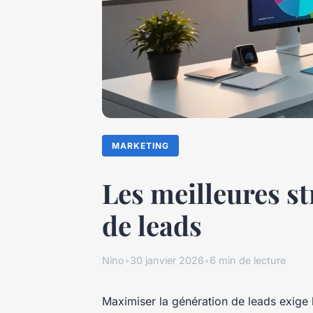
MARKETING
Les meilleures s
de leads
Nino
•
30 janvier 2026
•
6 min de lecture
Maximiser la génération de leads exige b