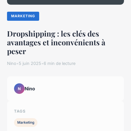
MARKETING
Dropshipping : les clés des
avantages et inconvénients à
peser
Nino
•
5 juin 2025
•
6 min de lecture
Nino
N
TAGS
Marketing