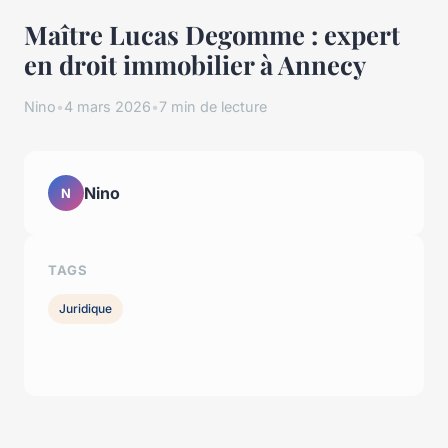
Maître Lucas Degomme : expert
en droit immobilier à Annecy
Nino
•
4 mars 2026
•
7 min de lecture
Nino
N
TAGS
Juridique